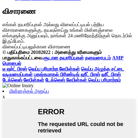
விசாரணை
எங்கள் தயாரிப்புகள் அல்லது விலைப்பட்டியல் பற்றிய
விசாரணைகளுக்கு, தயவுசெய்து உங்கள் மின்னஞ்சலை
எங்களுக்கு அனுப்பவும், நாங்கள் 24 மணிநேரத்திற்குள் தொடர்பில்
இருப்போம்.
விலைப்பட்டியலுக்கான விசாரணை
© பதிப்புரிமை 20102022 : அனைத்து உரிமைகளும்
பாதுகாக்கப்பட்டவை.
சூடான தயாரிப்புகள்
தளவரைபடம்
AMP
மொபைல்
டீ ஷர்ட் பிரஸ்
வெப்ப பரிமாற்ற லேபிள்கள்
வெப்ப அழுத்த சட்டை
வடிவமைப்புகள்
பதங்கமாதல் பிரிண்டிங் ஹீட் பிரஸ்
ஹீட் பிரஸ்
டேக்லெஸ் லேபிள்கள்
டேக்லெஸ் லேபிள்கள் வெப்ப பரிமாற்றம்
மின்னஞ்சல் அனுப்பு
x