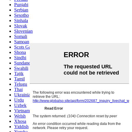
Punjabi
Serbian
Sesotho
Sinhala
Slovak
Slovenian
Somali
Samoan
Scots Gaelic
Shona
Sindhi
Sundanese
Swahili
Tajik
Tamil
Telugu
Thai
Ukrainian
Urdu
Uzbek
Vietnamese
Welsh
Xhosa
Yiddish
Yoruba