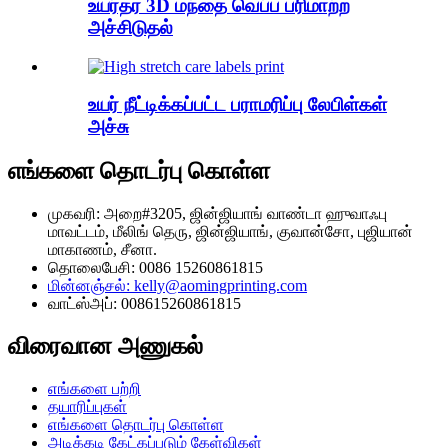
உயர்தர 3D மந்தை வெப்ப பரிமாற்ற
அச்சிடுதல்
உயர் நீட்டிக்கப்பட்ட பராமரிப்பு லேபிள்கள்
அச்சு
எங்களை தொடர்பு கொள்ள
முகவரி: அறை#3205, ஜின்ஜியாங் வாண்டா ஹுவாஃபு
மாவட்டம், மீலிங் தெரு, ஜின்ஜியாங், குவான்சோ, புஜியான்
மாகாணம், சீனா.
தொலைபேசி: 0086 15260861815
மின்னஞ்சல்: kelly@aomingprinting.com
வாட்ஸ்அப்: 008615260861815
விரைவான அணுகல்
எங்களை பற்றி
தயாரிப்புகள்
எங்களை தொடர்பு கொள்ள
அடிக்கடி கேட்கப்படும் கேள்விகள்